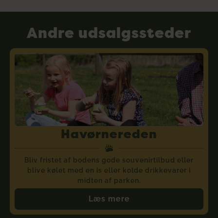
Andre udsalgssteder
Havørnereden
Bliv fristet af bodens gode souvenirtilbud eller
blive kølet med en is eller kolde drikkevarer i
midten af parken.
Læs mere