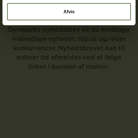
indbakke
Afvis
Ved tilmelding til Skandinavisk
Dyreparks nyhedsbrev vil du modtage
månedlige nyheder, tilbud og/eller
konkurrencer. Nyhedsbrevet kan til
enhver tid afmeldes ved at følge
linket i bunden af mailen.