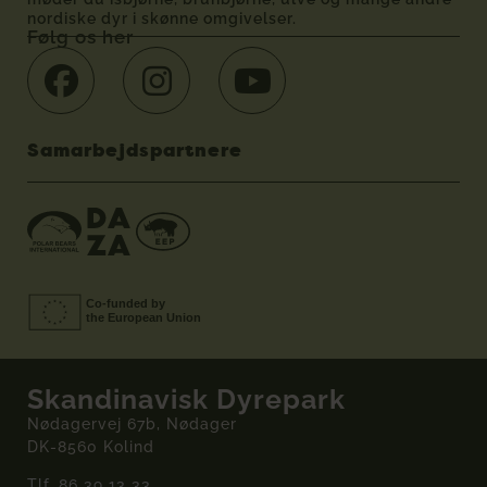
nordiske dyr i skønne omgivelser.
Følg os her
Samarbejdspartnere
Skandinavisk Dyrepark
Nødagervej 67b, Nødager
DK-8560 Kolind
Tlf.
86 39 13 33