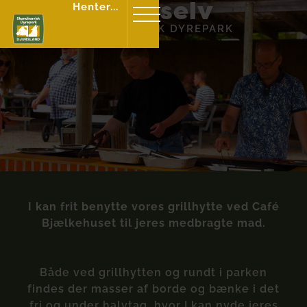
Grill-selv
Henter...
SKANDINAVISK DYREPARK
I kan frit benytte vores grillhytte ved Café
Bjælkehuset til jeres medbragte mad.
Både ved grillhytten og rundt i parken
findes der masser af borde og bænke i det
fri og under halvtag, hvor I kan nyde jeres