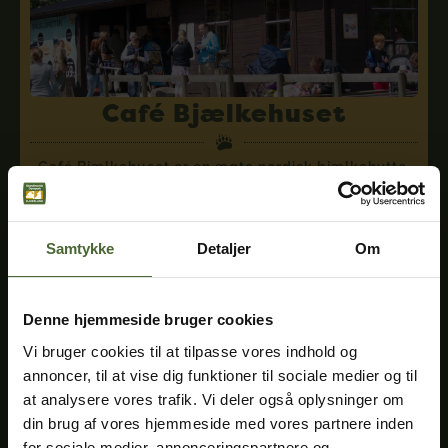
Café Bjælkehuset
Café Bjælkehuset er en ægte nordisk bjælkehytte,
centralt placeret i parken – tæt på legeplads,
Laden, grillhytte og toiletter.
Læs mere
Samtykke
Detaljer
Om
Denne hjemmeside bruger cookies
Vi bruger cookies til at tilpasse vores indhold og
Kontrolrapport
annoncer, til at vise dig funktioner til sociale medier og til
at analysere vores trafik. Vi deler også oplysninger om
Ingen anmærkninger i Fødevarestyrelsens
din brug af vores hjemmeside med vores partnere inden
kontrolrapport af Café Bjælkehuset.
for sociale medier, annonceringspartnere og