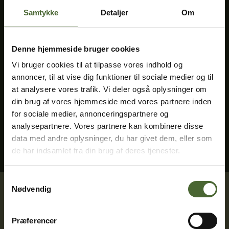
Praktisk info
Samtykke
Detaljer
Om
Synlige og usynlige handicap
Familieguide til Djursland
Denne hjemmeside bruger cookies
Vi bruger cookies til at tilpasse vores indhold og
Udforsk Parken
annoncer, til at vise dig funktioner til sociale medier og til
at analysere vores trafik. Vi deler også oplysninger om
din brug af vores hjemmeside med vores partnere inden
Arrangementer
for sociale medier, annonceringspartnere og
analysepartnere. Vores partnere kan kombinere disse
Om Parken
data med andre oplysninger, du har givet dem, eller som
de har indsamlet fra din brug af deres tjenester.
Samtykkevalg
Nødvendig
Skandinavisk Dyrepark er en attraktion midt mellem
Aarhus, Randers og Grenaa i hjertet af Djursland. Her
Præferencer
møder du isbjørne, brunbjørne, ulve og mange andre