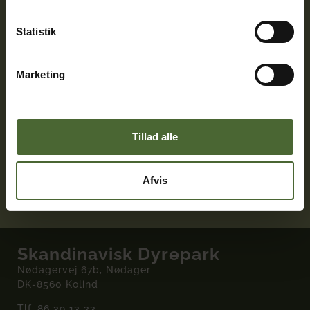
nordiske dyr i skønne omgivelser.
Følg os her
Statistik
Marketing
Samarbejdspartnere
Tillad alle
Afvis
Skandinavisk Dyrepark
Nødagervej 67b, Nødager
DK-8560 Kolind
Tlf.
86 39 13 33