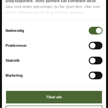
analysepartnere. Vores partnere kan kombinere disse
data med andre oplysninger, du har givet dem, eller som
de har indsamlet fra din brug af deres tjenester.
Samtykkevalg
Nødvendig
Præferencer
Statistik
Planlæg dit besøg
Marketing
Det sker i parken
Åbningstider
Tillad alle
Praktisk info