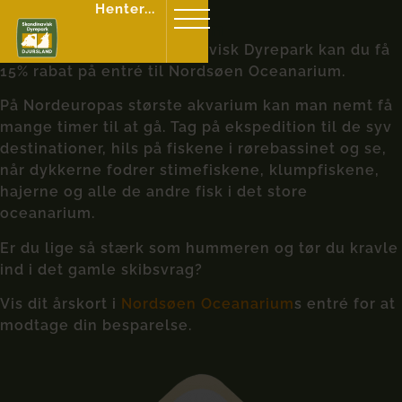
Henter...
Nordsøen Oceanarium
Med et årskort til Skandinavisk Dyrepark kan du få
15% rabat på entré til Nordsøen Oceanarium.
På Nordeuropas største akvarium kan man nemt få
mange timer til at gå. Tag på ekspedition til de syv
destinationer, hils på fiskene i rørebassinet og se,
når dykkerne fodrer stimefiskene, klumpfiskene,
hajerne og alle de andre fisk i det store
oceanarium.
Er du lige så stærk som hummeren og tør du kravle
ind i det gamle skibsvrag?
Vis dit årskort i
Nordsøen Oceanarium
s entré for at
modtage din besparelse.