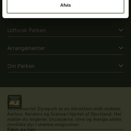
Synlige og usynlige handicap
Afvis
Familieguide til Djursland
Udforsk Parken
Arrangementer
Om Parken
Skandinavisk Dyrepark er en attraktion midt mellem
Aarhus, Randers og Grenaa i hjertet af Djursland. Her
møder du isbjørne, brunbjørne, ulve og mange andre
nordiske dyr i skønne omgivelser.
Følg os her